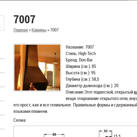
7007
Главная
»
Камины
»
7007
Название: 7007
Стиль: High-Tech
Бренд: Don-Bar
Ширина (см.): 85
Высота (см.): 95
Глубина (см.): 58,5
Диаметр дымохода (см.): 20
Описание:Этот подвесной, открытый
к
вещи: очарование открытого огня, вн
его прост, как и все гениальное. Правильные формы и сдержанны
языками пламени.
Схема: