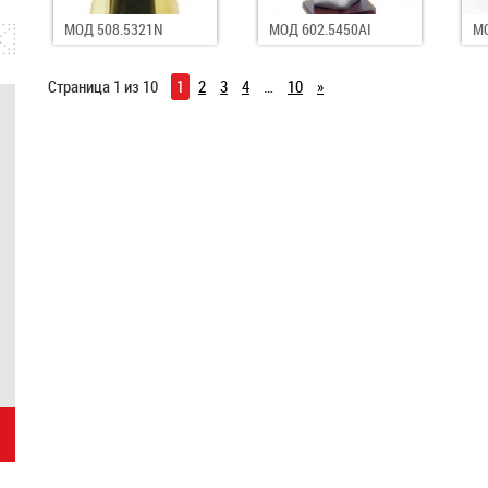
МОД 508.5321N
МОД 602.5450AI
МО
Страница 1 из 10
1
2
3
4
…
10
»