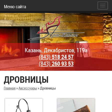
Меню сайта
Казань, Декабристов, 119а
(843)
518 24 57
(843)
260 93 53
ДРОВНИЦЫ
Главная
»
Аксессуары
»
Дровницы