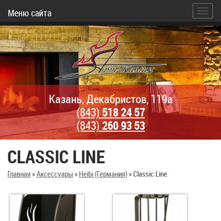
Меню сайта
Казань, Декабристов, 119а
(843)
518 24 57
(843)
260 93 53
CLASSIC LINE
Главная
»
Аксессуары
»
Heibi (Германия)
»
Classic Line