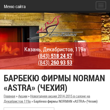
Меню сайта
Казань, Декабристов, 119а
(843)
518 24 57
(843)
260 93 53
БАРБЕКЮ ФИРМЫ NORMAN
«ASTRA» (ЧЕХИЯ)
Главная
»
Акции
»
Новогодняя акция 2014-2015 в салоне на
Декабристов 119а
»
Барбекю фирмы NORMAN «ASTRA» (Чехия)