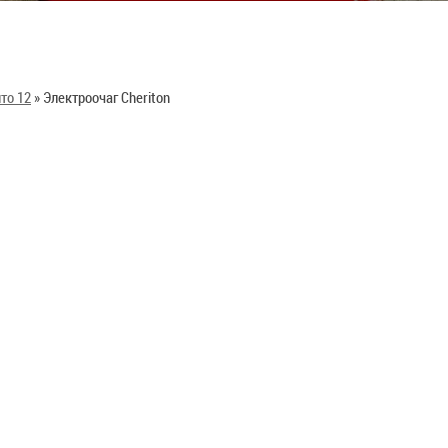
то 12
»
Электроочаг Cheriton