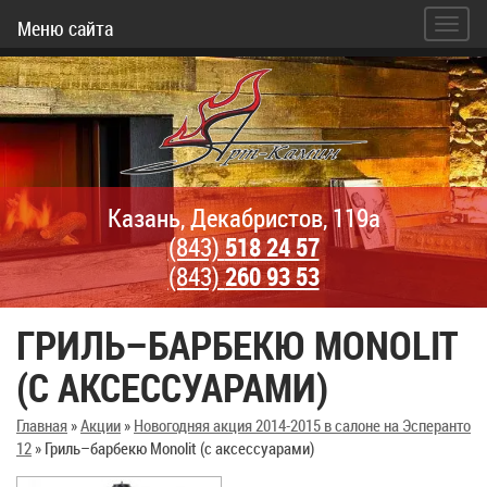
Меню сайта
Казань, Декабристов, 119а
(843)
518 24 57
(843)
260 93 53
ГРИЛЬ–БАРБЕКЮ MONOLIT
(С АКСЕССУАРАМИ)
Главная
»
Акции
»
Новогодняя акция 2014-2015 в салоне на Эсперанто
12
»
Гриль–барбекю Monolit (с аксессуарами)