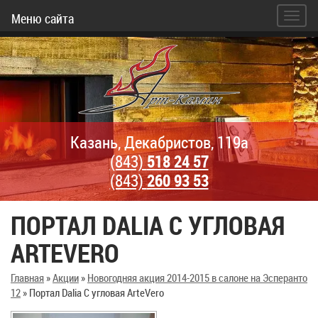
Меню сайта
Казань, Декабристов, 119а
(843)
518 24 57
(843)
260 93 53
ПОРТАЛ DALIA C УГЛОВАЯ
ARTEVERO
Главная
»
Акции
»
Новогодняя акция 2014-2015 в салоне на Эсперанто
12
»
Портал Dalia C угловая ArteVero