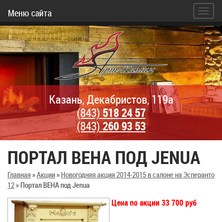
Меню сайта
Казань, Декабристов, 119а
(843)
518 24 57
(843)
260 93 53
ПОРТАЛ ВЕНА ПОД JENUA
Главная
»
Акции
»
Новогодняя акция 2014-2015 в салоне на Эсперанто
12
»
Портал ВЕНА под Jenua
Цена по акции 33 700 руб