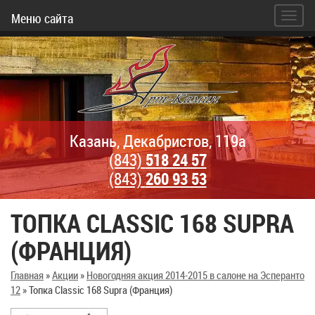
Меню сайта
Казань, Декабристов, 119а
(843)
518 24 57
(843)
260 93 53
ТОПКА CLASSIC 168 SUPRA
(ФРАНЦИЯ)
Главная
»
Акции
»
Новогодняя акция 2014-2015 в салоне на Эсперанто
12
»
Топка Classic 168 Supra (Франция)