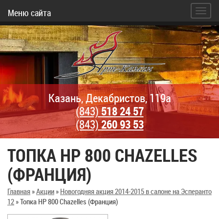
Меню сайта
Казань, Декабристов, 119а
(843)
518 24 57
(843)
260 93 53
ТОПКА HP 800 CHAZELLES
(ФРАНЦИЯ)
Главная
»
Акции
»
Новогодняя акция 2014-2015 в салоне на Эсперанто
12
»
Топка HP 800 Chazelles (Франция)