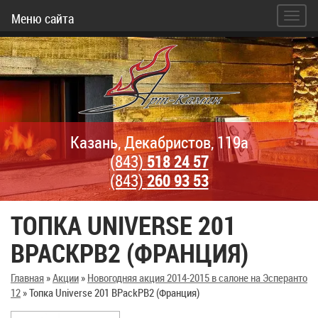
Меню сайта
Казань, Декабристов, 119а
(843)
518 24 57
(843)
260 93 53
ТОПКА UNIVERSE 201
BPACKPB2 (ФРАНЦИЯ)
Главная
»
Акции
»
Новогодняя акция 2014-2015 в салоне на Эсперанто
12
»
Топка Universe 201 BPackPB2 (Франция)