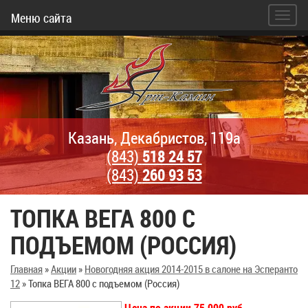
Меню сайта
Казань, Декабристов, 119а
(843)
518 24 57
(843)
260 93 53
ТОПКА ВЕГА 800 С
ПОДЪЕМОМ (РОССИЯ)
Главная
»
Акции
»
Новогодняя акция 2014-2015 в салоне на Эсперанто
12
»
Топка ВЕГА 800 с подъемом (Россия)