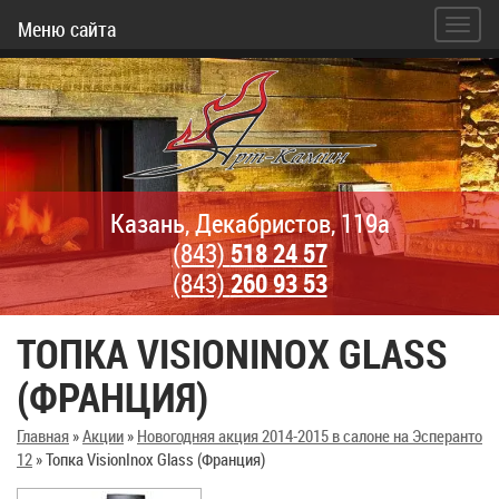
Меню сайта
Казань, Декабристов, 119а
(843)
518 24 57
(843)
260 93 53
ТОПКА VISIONINOX GLASS
(ФРАНЦИЯ)
Главная
»
Акции
»
Новогодняя акция 2014-2015 в салоне на Эсперанто
12
»
Топка VisionInox Glass (Франция)