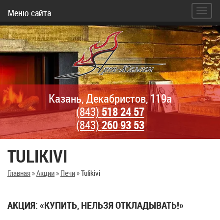
Меню сайта
Казань, Декабристов, 119а
(843)
518 24 57
(843)
260 93 53
TULIKIVI
Главная
»
Акции
»
Печи
»
Tulikivi
АКЦИЯ: «КУПИТЬ, НЕЛЬЗЯ ОТКЛАДЫВАТЬ!»