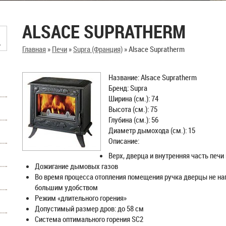
ALSACE SUPRATHERM
Главная
»
Печи
»
Supra (Франция)
»
Alsace Supratherm
Название: Alsace Supratherm
Бренд: Supra
Ширина (см.): 74
Высота (см.): 75
Глубина (см.): 56
Диаметр дымохода (см.): 15
Описание:
Верх, дверца и внутренняя часть печи
Дожигание дымовых газов
Во время процесса отопления помещения ручка дверцы не наг
большим удобством
Режим «длительного горения»
Допустимый размер дров: до 58 см
Система оптимального горения SC2