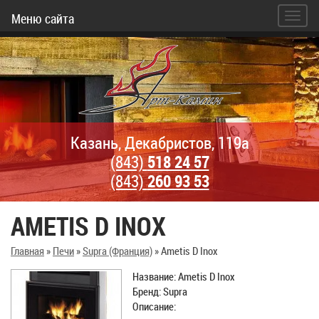
Меню сайта
Казань, Декабристов, 119а
(843)
518 24 57
(843)
260 93 53
AMETIS D INOX
Главная
»
Печи
»
Supra (Франция)
»
Ametis D Inox
Название: Ametis D Inox
Бренд: Supra
Описание: