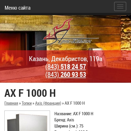
Меню сайта
Казань, Декабристов, 119а
(843)
518 24 57
(843)
260 93 53
AX F 1000 H
Главная
»
Топки
»
Axis (Франция)
»
AX F 1000 H
Название: AX F 1000 H
Бренд: Axis
Ширина (см.): 75