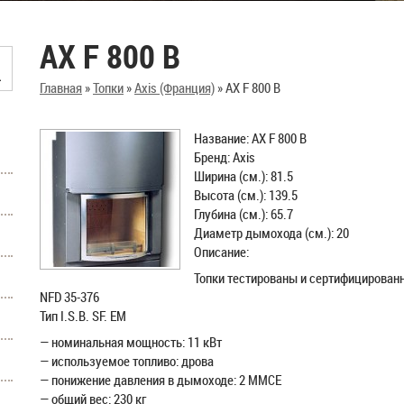
AX F 800 B
Главная
»
Топки
»
Axis (Франция)
»
AX F 800 B
Название: AX F 800 B
Бренд: Axis
Ширина (см.): 81.5
Высота (см.): 139.5
Глубина (см.): 65.7
Диаметр дымохода (см.): 20
Описание:
Топки тестированы и сертифицированн
NFD 35-376
Тип I.S.B. SF. EM
— номинальная мощность: 11 кВт
— используемое топливо: дрова
— понижение давления в дымоходе: 2 MMCE
— общий вес: 230 кг