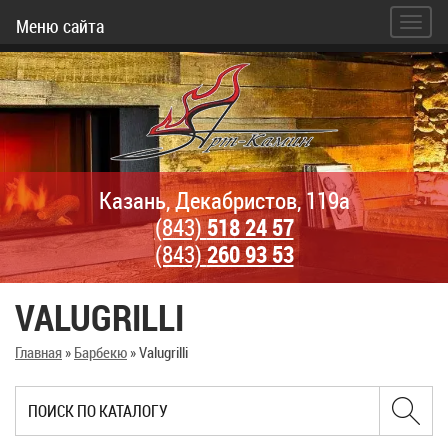
Меню сайта
Казань, Декабристов, 119а
(843)
518 24 57
(843)
260 93 53
VALUGRILLI
Главная
»
Барбекю
»
Valugrilli