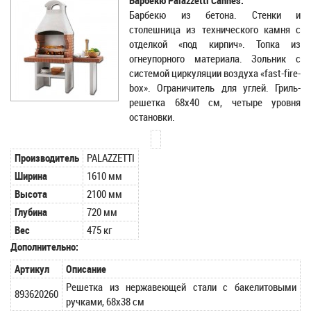
Барбекю Palazzetti Cannes.
Барбекю из бетона. Стенки и
столешница из технического камня с
отделкой «под кирпич». Топка из
огнеупорного материала. Зольник с
системой циркуляции воздуха «fast-fire-
box». Ограничитель для углей. Гриль-
решетка 68х40 см, четыре уровня
остановки.
Производитель
PALAZZETTI
Ширина
1610 мм
Высота
2100 мм
Глубина
720 мм
Вес
475 кг
Дополнительно:
Артикул
Описание
Решетка из нержавеющей стали с бакелитовыми
893620260
ручками, 68х38 см