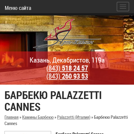
Меню сайта
Казань, Декабристов, 119а
(843)
518 24 57
(843)
260 93 53
БАРБЕКЮ PALAZZETTI
CANNES
Главная
»
Камины Барбекю
»
Palazzetti (Италия)
»
Барбекю Palazzetti
Cannes