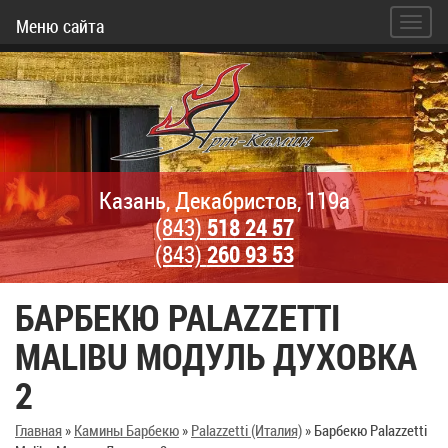
Меню сайта
Казань, Декабристов, 119а
(843)
518 24 57
(843)
260 93 53
БАРБЕКЮ PALAZZETTI
MALIBU МОДУЛЬ ДУХОВКА
2
Главная
»
Камины Барбекю
»
Palazzetti (Италия)
»
Барбекю Palazzetti