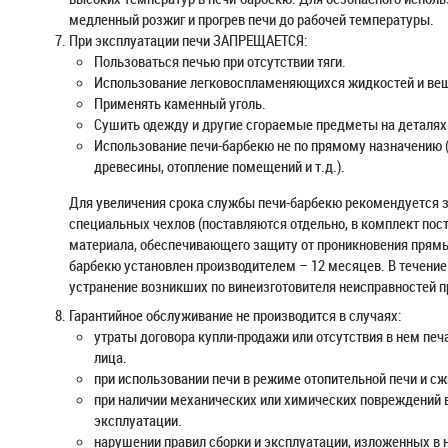
медленный розжиг и прогрев печи до рабочей температуры.
При эксплуатации печи ЗАПРЕЩАЕТСЯ:
Пользоваться печью при отсутствии тяги.
Использование легковоспламеняющихся жидкостей и ве
Применять каменный уголь.
Сушить одежду и другие сгораемые предметы на деталях
Использование печи-барбекю не по прямому назначению (с
древесины, отопление помещений и т.д.).
Для увеличения срока службы печи-барбекю рекомендуется 
специальных чехлов (поставляются отдельно, в комплект пост
материала, обеспечивающего защиту от проникновения прямы
барбекю установлен производителем – 12 месяцев. В течение 
устранение возникших по винеизготовителя неисправностей 
Гарантийное обслуживание не производится в случаях:
утраты договора купли-продажи или отсутствия в нем печ
лица.
при использовании печи в режиме отопительной печи и с
при наличии механических или химических повреждений в
эксплуатации.
нарушении правил сборки и эксплуатации, изложенных в 