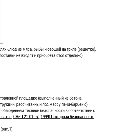
глях блюд из мяса, рыбы и овощей на гриле (решетке),
оставки не входят и приобретаются отдельно).
отовленной площадке (выполненный из бетона
трукций, рассчитанный под массу печи-барбекю).
соблюдением техники безопасности в соответствии с
ельстве
,
СНиП 21-01-97 (1999) Пожарная безопасность
(рис.1):