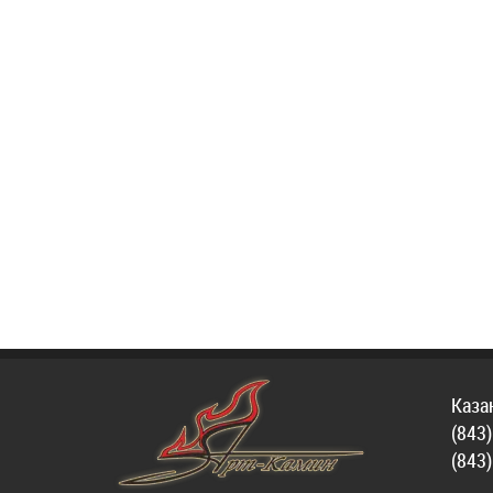
Каза
(843
(843