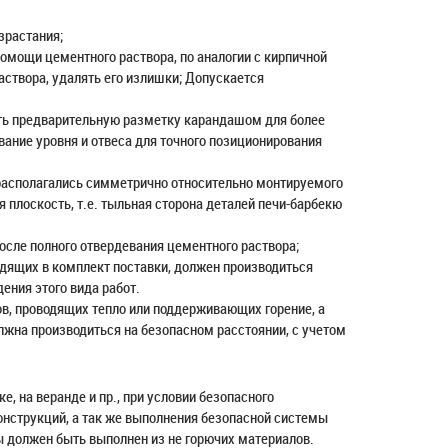
зрастания;
омощи цементного раствора, по аналогии с кирпичной
аствора, удалять его излишки; Допускается
ть предварительную разметку карандашом для более
вание уровня и отвеса для точного позиционирования
располагались симметрично относительно монтируемого
 плоскость, т.е. тыльная сторона деталей печи-барбекю
осле полного отвердевания цементного раствора;
дящих в комплект поставки, должен производиться
ения этого вида работ.
ов, проводящих тепло или поддерживающих горение, а
олжна производиться на безопасном расстоянии, с учетом
, на веранде и пр., при условии безопасного
нструкций, а так же выполнения безопасной системы
ы должен быть выполнен из не горючих материалов.