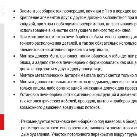
Элементы собираются поочередно, начиная с 1-го в порядке во
Крепление элементов друг с другом должно выполняться при п
кладкой; при этом необходимо своевременно, до застывания р
использование в качестве связующего печного термо- клея.
При монтаже элементов печи-барбекю обязательно производи
точного расположения деталей, а так же обязательно использо
элементов относительно горизонта и вертикали;
Монтаж должен быть выполнен таким образом, чтобы детали 
блока, а задняя стенка печи-барбекю формировалась как общая
должна подгоняться друг к другу заподлицо;
Монтаж металлических деталей мангала допускается только п
Монтаж дополнительных элементов для дымоудаления, не вхо
только лицом, либо организацией, имеющим допуск для провед
Установка печи-барбекю относительно конструкций и элемент
так же электрических кабелей, проводов, щитов и приборов, д
возможного движения воздушных потоков.
Рекомендуется установка печи-барбекю под навесом, в беседке
размещения относительно воспламеняющихся элементов и ко
дымоудаления. Участок потолочного перекрытия вокруг труб