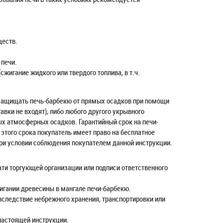
ществ.
 печи.
жигание жидкого или твердого топлива, в т.ч.
защищать печь-барбекю от прямых осадков при помощи
авки не входят), либо любого другого укрывного
х атмосферных осадков. Гарантийный срок на печи-
этого срока покупатель имеет право на бесплатное
при условии соблюдения покупателем данной инструкции.
ати торгующей организации или подписи ответственного
жигании древесины в мангале печи-барбекю.
следствие небрежного хранения, транспортировки или
настоящей инструкции.