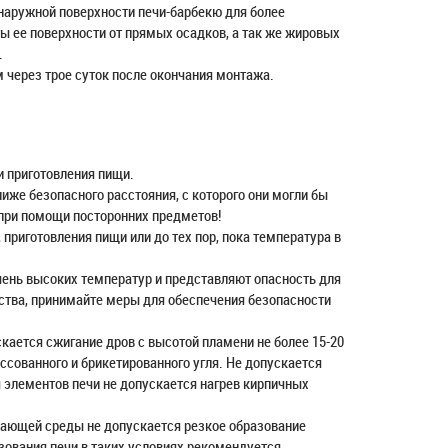
аружной поверхности печи-барбекю для более
ы ее поверхности от прямых осадков, а так же жировых
.
 через трое суток после окончания монтажа.
и приготовления пищи.
иже безопасного расстояния, с которого они могли бы
 при помощи посторонних предметов!
 приготовления пищи или до тех пор, пока температура в
чень высоких температур и представляют опасность для
ства, принимайте меры для обеспечения безопасности
кается сжигание дров с высотой пламени не более 15-20
сованного и брикетированного угля. Не допускается
 элементов печи не допускается нагрев кирпичных
ужающей среды не допускается резкое образование
зования печи в таких условиях рекомендуется