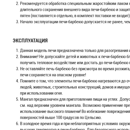
Рекомендуется обработка специальным жаростойким лаком н
длительного сохранения внешнего вида печи-барбекю и защит
пятен (поставляется отдельно, в комплект поставки не входит)
Начало эксплуатации печи-барбекю допускается не ранее, чем
ЭКСПЛУАТАЦИЯ
Данная модель печи предназначена только для разогревания 
Внимание! Не допускайте детей и животных к печи-барбекю бл
получить тепловое воздействие или достать до печи-барбекю
Не оставляйте печь-барбекю без присмотра во время розжига,
печи сохраняется на опасном уровне!
Помните о том, что элементы печи-барбекю нагреваются до о
людей, животных, строительных конструкций, домов и имуще
при использовании огня.
Мангал предназначен для приготовления пищи на углях. Допус
см. над верхним уровнем мангала. Возможно применение прес
использование высокого пламени! Во избежание повреждения
поверхностей выше 100 градусов по Цельсию.
В холодное время года и при неблагоприятных условиях окр
высоких температур в печи-барбекю. Для безопасного исполь