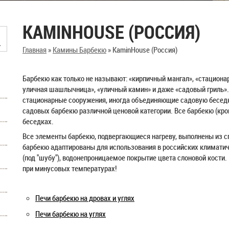
KAMINHOUSE (РОССИЯ)
Главная
»
Камины Барбекю
»
KaminHouse (Россия)
Барбекю как только не называют: «кирпичный мангал», «стациона
уличная шашлычница», «уличный камин» и даже «садовый гриль».
стационарные сооружения, иногда объединяющие садовую беседк
садовых барбекю различной ценовой категории. Все барбекю (кро
беседках.
Все элементы барбекю, подвергающиеся нагреву, выполнены из с
барбекю адаптированы для использования в российских климатиче
(под "шубу"), водонепроницаемое покрытие цвета слоновой кости
при минусовых температурах!
Печи барбекю на дровах и углях
Печи барбекю на углях