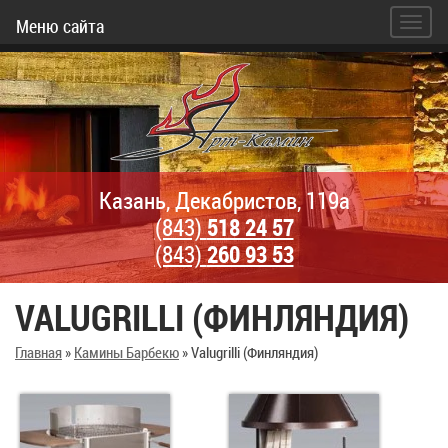
Меню сайта
Казань, Декабристов, 119а
(843)
518 24 57
(843)
260 93 53
VALUGRILLI (ФИНЛЯНДИЯ)
Главная
»
Камины Барбекю
»
Valugrilli (Финляндия)