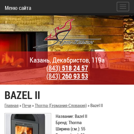
Меню сайта
Казань, Декабристов, 119а
(843)
518 24 57
(843)
260 93 53
BAZEL II
Главная
»
Печи
»
Thorma (Германия-Словакия)
»
Bazel II
Название: Bazel II
Бренд: Thorma
Ширина (см.): 55