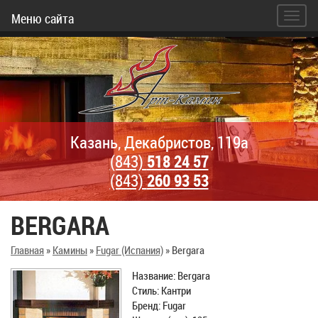
Меню сайта
Казань, Декабристов, 119а
(843)
518 24 57
(843)
260 93 53
BERGARA
Главная
»
Камины
»
Fugar (Испания)
»
Bergara
Название: Bergara
Стиль: Кантри
Бренд: Fugar