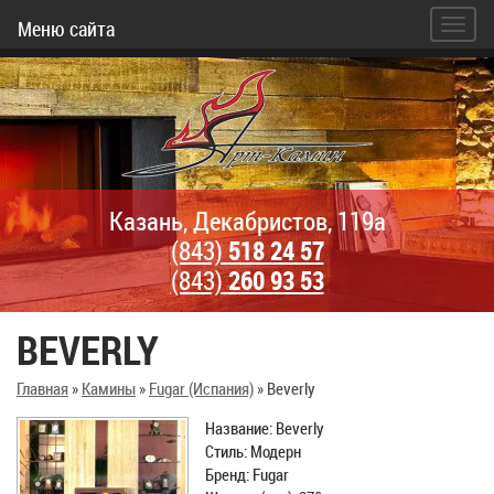
Меню сайта
Казань, Декабристов, 119а
(843)
518 24 57
(843)
260 93 53
BEVERLY
Главная
»
Камины
»
Fugar (Испания)
»
Beverly
Название: Beverly
Стиль: Модерн
Бренд: Fugar