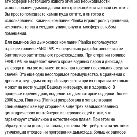
атмосферой настоящего живого огня без необходимости
использования дымохода или электрической или газовой системы.
Вы просто помещаете камин куда хотите, и он готов к
использованию. Камины компании Planika играют роль украшения,
источника тепла и создают уникальную атмосферу в любом
помещении.
Для
каминов
без дымоходов компании Planika используется
горючее топливо FANOLA® — специально разработанное чистое
биотопливо растительного происхождения. При сгорании топливо
FANOLA® не выделяет ничего кроме водяных паров и диоксида
углерода в том же количестве как при горении нескольких средних
свечей. Это еще одно неоспоримое преимущество, в сравнении с
дровами, ведь дым который выделяется при их сгорании не только
может на нести ущерб Вашему интерьеру, но и здоровью. В
процессе горения дров, выделяется дым который содержит более
2000 ядов. Планика (Planika) разработала и запатентовала
специальную камеру сгорания в виде трех взаимосвязанных
цилиндрических контейнеров из нержавеющей стали, что
гарантирует стабильное и естественное пламя. При этом не
образуется ни дыма, ни запаха, ни пепла. Не требуется ни чистки и
утилизации отходов, ни прогревания дымохода, больших запасов