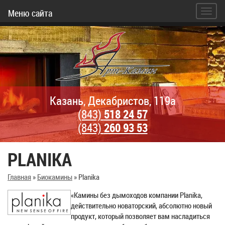
Меню сайта
Казань, Декабристов, 119а
(843)
518 24 57
(843)
260 93 53
PLANIKA
Главная
»
Биокамины
»
Planika
«Камины без дымоходов компании Planika,
действительно новаторский, абсолютно новый
продукт, который позволяет вам насладиться