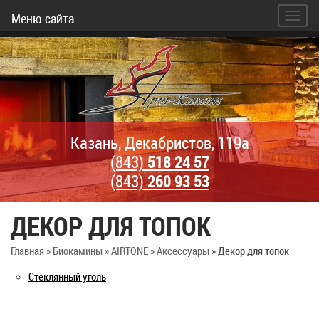
Меню сайта
Казань, Декабристов, 119а
(843)
518 24 57
(843)
260 93 53
ДЕКОР ДЛЯ ТОПОК
Главная
»
Биокамины
»
AIRTONE
»
Аксессуары
»
Декор для топок
Стеклянный уголь