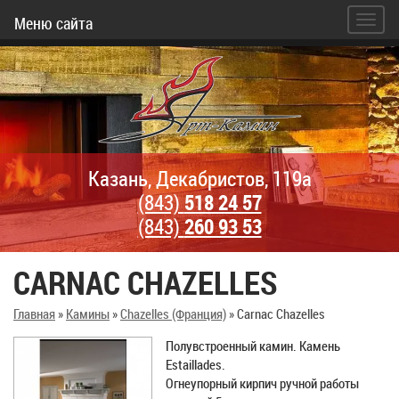
Меню сайта
Казань, Декабристов, 119а
(843)
518 24 57
(843)
260 93 53
CARNAC CHAZELLES
Главная
»
Камины
»
Chazelles (Франция)
»
Carnac Chazelles
Полувстроенный камин. Камень
Estaillades.
Огнеупорный кирпич ручной работы