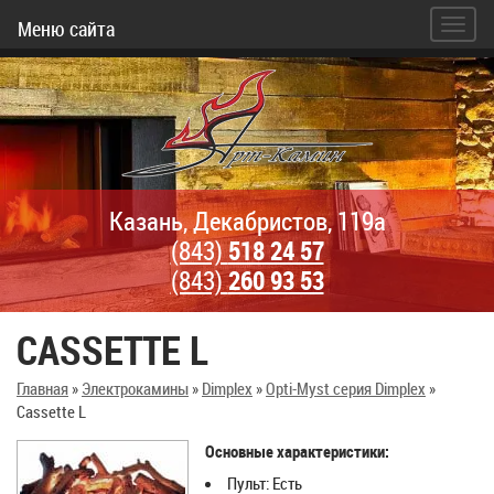
Меню сайта
Казань, Декабристов, 119а
(843)
518 24 57
(843)
260 93 53
CASSETTE L
Главная
»
Электрокамины
»
Dimplex
»
Opti-Myst серия Dimplex
»
Cassette L
Основные характеристики:
Пульт: Есть