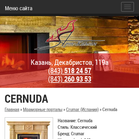
Меню сайта
Казань, Декабристов, 119а
(843)
518 24 57
(843)
260 93 53
CERNUDA
Главная
»
Мраморные порталы
»
Crumar (Испания)
»
Cernuda
Название: Cernuda
Стиль: Классический
Бренд: Crumar