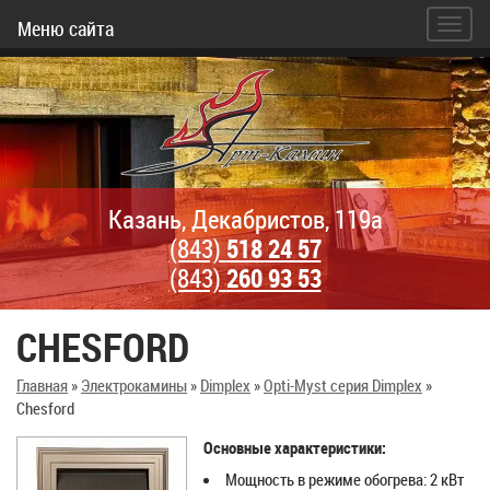
Меню сайта
Казань, Декабристов, 119а
(843)
518 24 57
(843)
260 93 53
CHESFORD
Главная
»
Электрокамины
»
Dimplex
»
Opti-Myst серия Dimplex
»
Chesford
Основные характеристики:
Мощность в режиме обогрева: 2 кВт