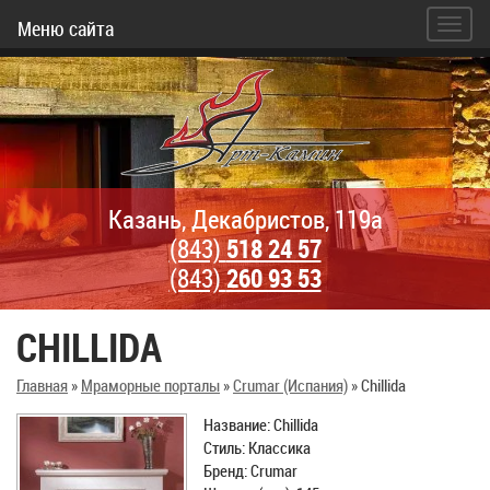
Меню сайта
Казань, Декабристов, 119а
(843)
518 24 57
(843)
260 93 53
CHILLIDA
Главная
»
Мраморные порталы
»
Crumar (Испания)
»
Chillida
Название: Chillida
Стиль: Классика
Бренд: Crumar