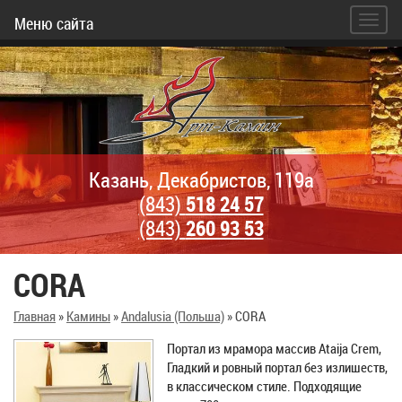
Меню сайта
Казань, Декабристов, 119а
(843)
518 24 57
(843)
260 93 53
CORA
Главная
»
Камины
»
Andalusia (Польша)
»
CORA
Портал из мрамора мaccив Ataija Crem,
Гладкий и ровный портал без излишеств,
в классическом стиле. Подходящие