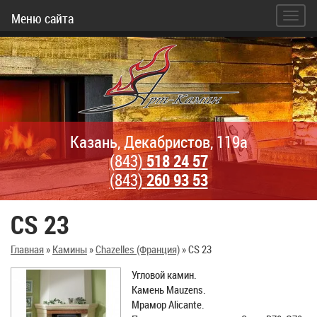
Меню сайта
Казань, Декабристов, 119а
(843)
518 24 57
(843)
260 93 53
CS 23
Главная
»
Камины
»
Chazelles (Франция)
»
CS 23
Угловой камин.
Камень Mauzens.
Мрамор Alicante.