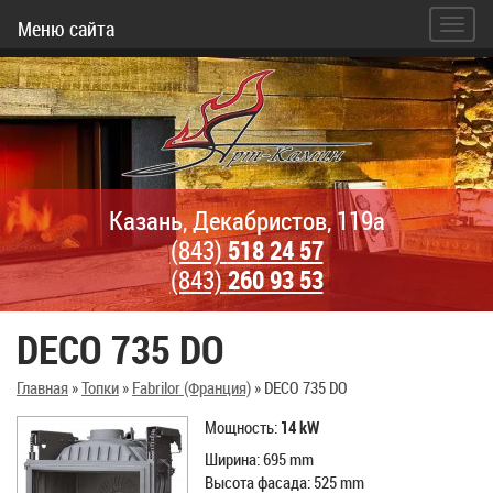
Меню сайта
Казань, Декабристов, 119а
(843)
518 24 57
(843)
260 93 53
DECO 735 DO
Главная
»
Топки
»
Fabrilor (Франция)
»
DECO 735 DO
Mощность:
14
kW
Ширина: 695 mm
Высота фасада: 525 mm