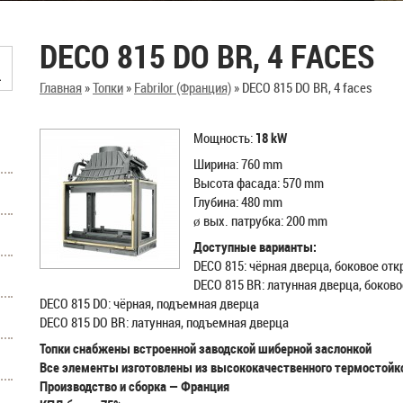
DECO 815 DO BR, 4 FACES
Главная
»
Топки
»
Fabrilor (Франция)
»
DECO 815 DO BR, 4 faces
Mощность:
18
kW
Ширина: 760 mm
Высота фасада: 570 mm
Глубина: 480 mm
ø вых. пaтрубка: 200 mm
Доступные варианты:
DECO 815: чёрная дверца, боковое от
DECO 815 BR: латунная дверца, боков
DECO 815 DO: чёрная, подъемная дверца
DECO 815 DO BR: латунная, подъемная дверца
Топки снабжены встроенной заводской шиберной заслонкой
Все элементы изготовлены из высококачественного термостойко
Производство и сборка — Франция