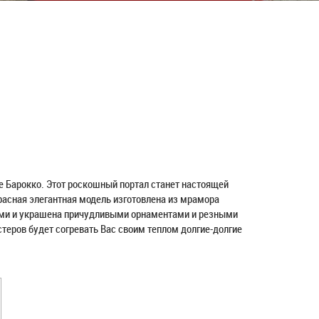
е Барокко. Этот роскошный портал станет настоящей
асная элегантная модель изготовлена из мрамора
ями и украшена причудливыми орнаментами и резными
теров будет согревать Вас своим теплом долгие-долгие