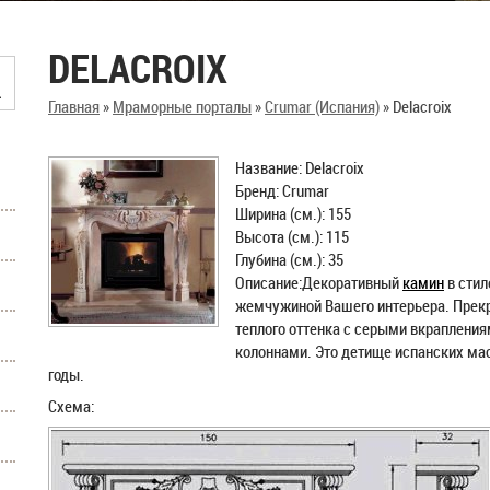
DELACROIX
Главная
»
Мраморные порталы
»
Crumar (Испания)
»
Delacroix
Название: Delacroix
Бренд: Crumar
Ширина (см.): 155
Высота (см.): 115
Глубина (см.): 35
Описание:Декоративный
камин
в стил
жемчужиной Вашего интерьера. Прекр
теплого оттенка с серыми вкраплени
колоннами. Это детище испанских мас
годы.
Схема: