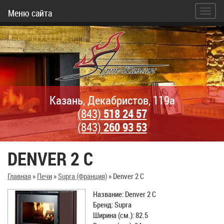
Меню сайта
Казань, Декабристов, 119а
(843)
518 24 57
(843)
260 93 53
DENVER 2 C
Главная
»
Печи
»
Supra (Франция)
»
Denver 2 C
Название: Denver 2 C
Бренд: Supra
Ширина (см.): 82.5