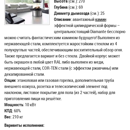
Высота
(см.): 270
Глубина
(см.): 69
Диаметр дымохода
(см.): 25
Описание
: авантажный
камин
эффектной цилиндрической формы –
центральностоящий Diamante бесспорно
можно считать фантастическим камином будущего! Выполнен из
нержавеющей стали, комплектуется жаростойким стеклом из 4
полукруглых частей, обеспечивающим восхитительный обзор огня.
Также предлагается вариант и без стекла. Двойной корпус может
быть окрашен в любой цвет RAL либо выполнен из меди,
нержавеющей стали, COR-TEN стали (с эффектом ржавчины) или
декапированной стали.
Опции
: этаноловая или газовая горелка, дополнительная труба
внешнего кожуха, розетка и телескопический элемент под
наклоном, листовое покрытие для пола (из 2 частей), набор для
приготовления пищи на решётке.
Мощность
: 10 кВт
КПД
: 60%
Вес
: 210 кг
Варианты исполнения: