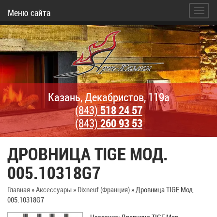
Меню сайта
Казань, Декабристов, 119а
(843)
518 24 57
(843)
260 93 53
ДРОВНИЦА TIGE МОД.
005.10318G7
Главная
»
Аксессуары
»
Dixneuf (Франция)
»
Дровница TIGE Мод.
005.10318G7