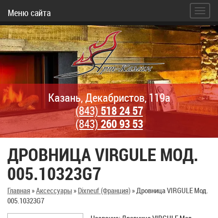
Меню сайта
Казань, Декабристов, 119а
(843)
518 24 57
(843)
260 93 53
ДРОВНИЦА VIRGULE МОД.
005.10323G7
Главная
»
Аксессуары
»
Dixneuf (Франция)
»
Дровница VIRGULE Мод.
005.10323G7