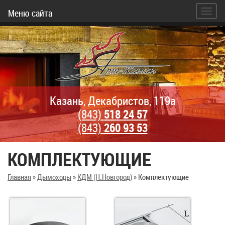
Меню сайта
Казань, Декабристов, 119а
(843)
518 24 57
(843)
260 93 53
КОМПЛЕКТУЮЩИЕ
Главная
»
Дымоходы
»
КДМ (Н.Новгород)
»
Комплектующие