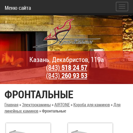
Меню сайта
Казань, Декабристов, 119а
(843)
518 24 57
(843)
260 93 53
ФРОНТАЛЬНЫЕ
Главная
»
Электрокамины
»
AIRTONE
»
Короба для каминов
»
Для
линейных каминов
»
Фронтальные