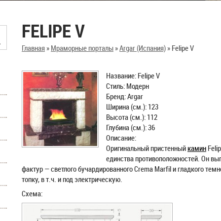
FELIPE V
Главная
»
Мраморные порталы
»
Argar (Испания)
»
Felipe V
Название: Felipe V
Стиль: Модерн
Бренд: Argar
Ширина (см.): 123
Высота (см.): 112
Глубина (см.): 36
Описание:
Оригинальный пристенный
камин
Feli
единства противоположностей. Он вы
фактур — светлого бучардированного Crema Marfil и гладкого тем
топку, в т.ч. и под электрическую.
Схема: