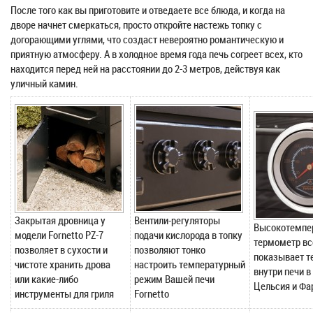
После того как вы приготовите и отведаете все блюда, и когда на
дворе начнет смеркаться, просто откройте настежь топку с
догорающими углями, что создаст невероятно романтическую и
приятную атмосферу. А в холодное время года печь согреет всех, кто
находится перед ней на расстоянии до 2-3 метров, действуя как
уличный камин.
Закрытая дровница у
Вентили-регуляторы
Высокотемпе
модели Fornetto PZ-7
подачи кислорода в топку
термометр вс
позволяет в сухости и
позволяют тонко
показывает т
чистоте хранить дрова
настроить температурный
внутри печи в
или какие-либо
режим Вашей печи
Цельсия и Фа
инструменты для гриля
Fornetto