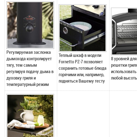
Регулируемая заслонка
Теплый шкаф в модели
дымохода контролирует
8 уровней для
Fornetto PZ-7 позволяет
тягу, тем самым
решетки грил
сохранить готовые блюда
регулируя подачу дыма в
использовать
горячими или, например,
духовку гриля и
любой высот
подняться Вашему тесту
температурный режим