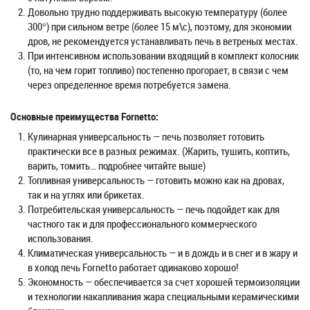
Довольно трудно поддерживать высокую температуру (более
300°) при сильном ветре (более 15 м\с), поэтому, для экономии
дров, не рекомендуется устанавливать печь в ветреных местах.
При интенсивном использовании входящий в комплект колосник
(то, на чем горит топливо) постепенно прогорает, в связи с чем
через определенное время потребуется замена.
Основные преимущества Fornetto:
Кулинарная универсальность — печь позволяет готовить
практически все в разных режимах. (Жарить, тушить, коптить,
варить, томить… подробнее читайте выше)
Топливная универсальность — готовить можно как на дровах,
так и на углях или брикетах.
Потребительская универсальность — печь подойдет как для
частного так и для профессионального коммерческого
использования.
Климатическая универсальность — и в дождь и в снег и в жару и
в холод печь Fornetto работает одинаково хорошо!
Экономность — обеспечивается за счет хорошей термоизоляции
и технологии накапливания жара специальными керамическими