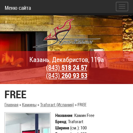
Меню сайта
Казань, Декабристов, 119а
(843)
518 24 57
(843)
260 93 53
FREE
Главная
»
Камины
»
Traforart (Испания)
»
FREE
Название
: Камин Free
Бренд
: Traforart
Ширина
(см.): 100