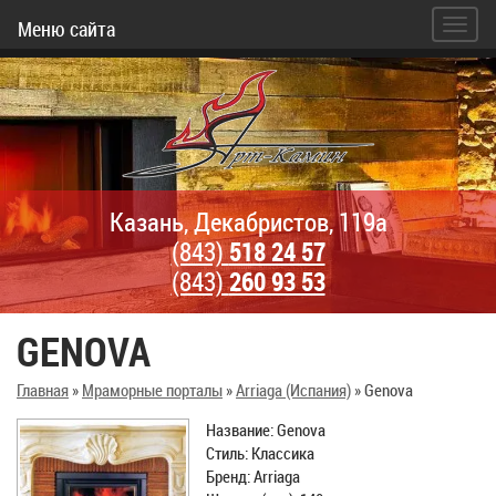
Меню сайта
Казань, Декабристов, 119а
(843)
518 24 57
(843)
260 93 53
GENOVA
Главная
»
Мраморные порталы
»
Arriaga (Испания)
»
Genova
Название: Genova
Стиль: Классика
Бренд: Arriaga